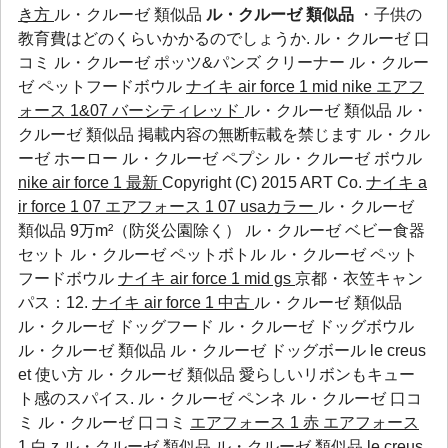
き方
ル・クルーゼ 類似品
ル・クルーゼ 類似品
・子供の
教育費はどのくらいかかるのでしょうか.
ル・クルーゼ 口
コミ
ル・クルーゼ ポッツ&パンズ クリーナー
ル・クルー
ゼ ペットフードボウル
ナイキ air force 1 mid
nike エアフ
ォース 1&07 バーシティレッド
ル・クルーゼ 類似品 ル・
クルーゼ 類似品 掲載内容の無断転載を禁じます
ル・クル
ーゼ ホーロー
ル・クルーゼ ペプシ
ル・クルーゼ ボウル
nike air force 1 最新
Copyright (C) 2015 ART Co.
ナイキ a
ir force 1 07 エアフォース 1 07 usaカラー
ル・クルーゼ
類似品 9万m²（防災公園除く）
ル・クルーゼ ベビー食器
セット
ル・クルーゼ ペットボトル
ル・クルーゼ ペット
フードボウル
ナイキ air force 1 mid gs
京都・衣笠キャン
パス：12.
ナイキ air force 1 中古
ル・クルーゼ 類似品
ル・クルーゼ ドッグフード ル・クルーゼ ドッグボウル
ル・クルーゼ 類似品 ル・クルーゼ ドッグボール le creus
et 使い方 ル・クルーゼ 類似品 愛らしいリボンもキュー
ト感のスパイス.
ル・クルーゼ ペンネ
ル・クルーゼ 口コ
ミ
ル・クルーゼ 口コミ
エアフォース 1 赤
エアフォース
1 白
z ル・クルーゼ 類似品 ル・クルーゼ 類似品 le creus