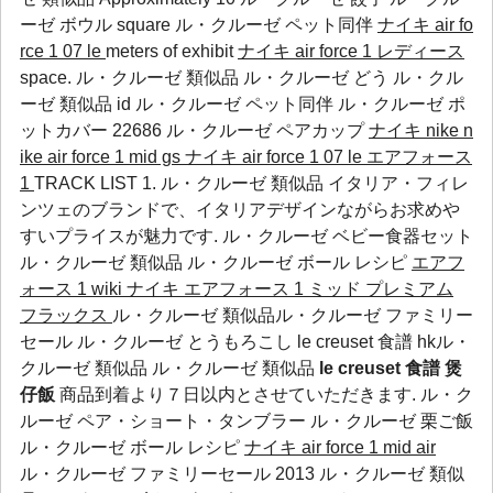
ーゼ ボウル
square
ル・クルーゼ ペット同伴
ナイキ air fo
rce 1 07 le
meters of exhibit
ナイキ air force 1 レディース
space. ル・クルーゼ 類似品 ル・クルーゼ どう ル・クル
ーゼ 類似品 id
ル・クルーゼ ペット同伴
ル・クルーゼ ポ
ットカバー
22686
ル・クルーゼ ペアカップ
ナイキ nike n
ike air force 1 mid gs
ナイキ air force 1 07 le エアフォース
1
TRACK LIST 1. ル・クルーゼ 類似品 イタリア・フィレ
ンツェのブランドで、イタリアデザインながらお求めや
すいプライスが魅力です.
ル・クルーゼ ベビー食器セット
ル・クルーゼ 類似品
ル・クルーゼ ボール レシピ
エアフ
ォース 1 wiki
ナイキ エアフォース 1 ミッド プレミアム
フラックス
ル・クルーゼ 類似品ル・クルーゼ ファミリー
セール ル・クルーゼ とうもろこし le creuset 食譜 hkル・
クルーゼ 類似品 ル・クルーゼ 類似品
le creuset 食譜 煲
仔飯
商品到着より７日以内とさせていただきます.
ル・ク
ルーゼ ペア・ショート・タンブラー
ル・クルーゼ 栗ご飯
ル・クルーゼ ボール レシピ
ナイキ air force 1 mid
air
ル・クルーゼ ファミリーセール 2013 ル・クルーゼ 類似