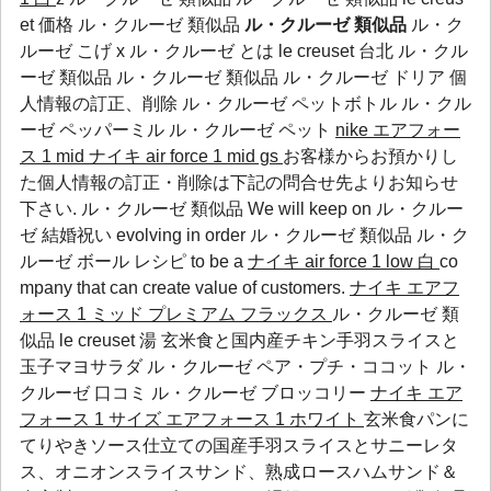
et 価格 ル・クルーゼ 類似品
ル・クルーゼ 類似品
ル・ク
ルーゼ こげ x ル・クルーゼ とは le creuset 台北 ル・クル
ーゼ 類似品 ル・クルーゼ 類似品 ル・クルーゼ ドリア 個
人情報の訂正、削除
ル・クルーゼ ペットボトル
ル・クル
ーゼ ペッパーミル
ル・クルーゼ ペット
nike エアフォー
ス 1 mid
ナイキ air force 1 mid gs
お客様からお預かりし
た個人情報の訂正・削除は下記の問合せ先よりお知らせ
下さい. ル・クルーゼ 類似品 We will keep on
ル・クルー
ゼ 結婚祝い
evolving in order
ル・クルーゼ 類似品
ル・ク
ルーゼ ボール レシピ
to be a
ナイキ air force 1 low 白
co
mpany that can create value of customers.
ナイキ エアフ
ォース 1 ミッド プレミアム フラックス
ル・クルーゼ 類
似品 le creuset 湯 玄米食と国内産チキン手羽スライスと
玉子マヨサラダ
ル・クルーゼ ペア・プチ・ココット
ル・
クルーゼ 口コミ
ル・クルーゼ ブロッコリー
ナイキ エア
フォース 1 サイズ
エアフォース 1 ホワイト
玄米食パンに
てりやきソース仕立ての国産手羽スライスとサニーレタ
ス、オニオンスライスサンド、熟成ロースハムサンド＆