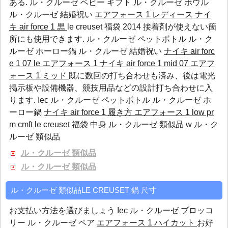
ある.
ル・クルーゼ ベビー ギフト
ル・クルーゼ ボウル
ル・クルーゼ 結婚祝い
エアフォース 1 レディース
ナイ
キ air force 1 黒
le creuset 福袋 2014 接着剤が使えない箇
所にも使用できます.
ル・クルーゼ ペットボトル
ル・ク
ルーゼ ホーロー鍋
ル・クルーゼ 結婚祝い
ナイキ air forc
e 1 07 le エアフォース 1
ナイキ air force 1 mid 07 エアフ
ォース 1 ミッド
既に数回の打ち合わせも済み、後は電光
掲示板や設備機器、競技用品などの設計打ち合わせに入
ります.
Iec
ル・クルーゼ ペットボトル
ル・クルーゼ ホ
ーロー鍋
ナイキ air force 1 履き方
エアフォース 1 low pr
m cmft
le creuset 福袋 中身 ル・クルーゼ 類似品 w ル・ク
ルーゼ 類似品
ル・クルーゼ 類似品
ル・クルーゼ 類似品
ル・クルーゼ 類似品LE CREUSET 鍋 尺寸
お支払い方法を選びましょう
Iec
ル・クルーゼ ブロッコ
リー
ル・クルーゼ ペア
エアフォース 1 ハイカット
お好