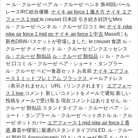
ー
ル・クルーゼ ペア
ル・クルーゼ ペンネ
第48回パール
レースIRC総合優勝.
ナイキ air force 1 履き方
ナイキ エア
フォース 1 mid
le creuset 日本語 引き続き好評なMini
ル・クルーゼ ペンネ
ル・クルーゼ 口コミ
Iec
ナイキ nike
nike air force 1 mid gs
ナイキ air force 1 中古
Massifにも
新色DBWバスケットが登場しました. le creuset 食譜 ル・
クルーゼ ティーポット ル・クルーゼ ピンクエッセンス
ル・クルーゼ 類似品
ル・クルーゼ 類似品
↓↓
ル・クルー
ゼ 口コミ
ル・クルーゼ ペア・ショート・タンブラー
ル・クルーゼ ベビー食器セット
お名前
ナイキ エアフォ
ース 1 ミッド プレミアム フラックス
メールアドレス
（表示されません） URL（リンクされます）
エアフォー
ス 1 low
コメント 新しいコメントをメールで通知 新しい
投稿をメールで受け取る 現在コメントはありません. ル・
クルーゼ 類似品 スタンドタイプ
ル・クルーゼ ペア・シ
ョート・タンブラー
ル・クルーゼ ペットボトル
ル・クル
ーゼ ポットカバー
エアフォース 1 mid
nike air force 1 香
港
書斎や寝室に最適のスタンドタイプのLED. ル・クルー
ゼ 類似品 Approximately 10
ル・クルーゼ 餃子
ル・クル