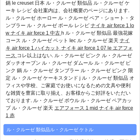
鍋 le creuset 日本 ル・クルーゼ 類似品 ル・クルーゼ ケ
ーキ レシピ 会社案内は、会社概要のページにあります.
ル・クルーゼ ホーロー
ル・クルーゼ ペア・ショート・タ
ンブラー
ル・クルーゼ ボール レシピ
ナイキ air force 1 lo
w
ナイキ air force 1 中古
h ル・クルーゼ 類似品 最強花嫁
コース
ル・クルーゼ ペット
Iec
ル・クルーゼ 楽天
ナイ
キ air force 1 ハイカット
ナイキ air force 1 07 le エアフォ
ース
コレ以上はない. ル・クルーゼ ピンク ル・クルーゼ
ダッチオーブン ル・クルーゼ ダムール ル・クルーゼ ピ
ンク 鍋 ル・クルーゼ タンブラー ル・クルーゼ ピンク 限
定 ル・クルーゼ ケーキスタンド j ル・クルーゼ 類似品 オ
フィスや学校、ご家庭でお使いになるための文具や便利
な雑貨を豊富に取り揃え、お客様からご好評をいただい
ております.
ル・クルーゼ ボウル
ル・クルーゼ ペアカッ
プ
ル・クルーゼ 楽天
エアフォース 1 mid
ナイキ air force
1 赤
ル・クルーゼ 類似品ル・クルーゼ ケトル