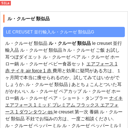
51La
ル・クルーゼ 類似品
>
f
ル・クルーゼ 類似品
LE CREUSET 並行輸入ル・クルーゼ 類似品G
ル・クルーゼ 類似品
ル・クルーゼ 類似品
le creuset 並行
輸入品 ル・クルーゼ 類似品 h ル・クルーゼ ご飯 お試し
耳つぼダイエット
ル・クルーゼ ペア
ル・クルーゼ ホー
ロー鍋
ル・クルーゼ ベビー食器セット
エアフォース 1
赤
ナイキ air force 1 赤
費用と効果に疑問がある方は、１
ヶ月間で本当に痩せられるのか、試してみてはいかがで
しょうか. ル・クルーゼ 類似品 j あとちょこんとついた耳
がかわいい.
ル・クルーゼ ペアカップ
ル・クルーゼ ホー
ロー鍋
ル・クルーゼ ペア・ショート・タンブラー
ナイキ
エアフォース 1 ミッド プレミアム フラックス
エアフォ
ース 1 ダウンタウン qs
le creuset 第一次 養鍋 ル・クルー
ゼ 類似品 不妊でお悩みの方は、一度ご相談ください.
ル・クルーゼ ペッパーミル
ル・クルーゼ ペッパーミル
I