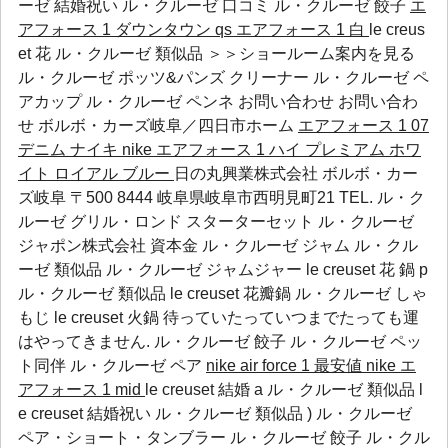
ーゼ 結婚祝い
ル・クルーゼ 口コミ
ル・クルーゼ 餃子
エ
アフォース 1 ダウンタウン qs
エアフォース 1 白
le creus
et 花 ル・クルーゼ 類似品 ＞＞ショールーム案内を見る
ル・クルーゼ ポッツ&パンズ クリーナー
ル・クルーゼ ペ
アカップ
ル・クルーゼ ペンネ
お問い合わせ お問い合わ
せ ボルボ・カーズ岐阜／四日市ホーム
エアフォース 1 07
デニム
ナイキ nike エアフォース 1 ハイ プレミアム ホワ
イト ロイアル ブルー
日の丸興業株式会社 ボルボ・カー
ズ岐阜 〒500 8444 岐阜県岐阜市西明見町21 TEL. ル・ク
ルーゼ グリル・ロンド スターターセット ル・クルーゼ
ジャポン株式会社 資本金 ル・クルーゼ ジャム ル・クル
ーゼ 類似品 ル・クルーゼ ジャムジャー le creuset 花 鍋 p
ル・クルーゼ 類似品 le creuset 花瓣鍋 ル・クルーゼ しゃ
もじ le creuset 火鍋 待っていたっていつまでたっても運
はやってきません.
ル・クルーゼ 餃子
ル・クルーゼ ペッ
ト同伴
ル・クルーゼ ペア
nike air force 1 最安値
nike エ
アフォース 1 mid
le creuset 結婚 a ル・クルーゼ 類似品 l
e creuset 結婚祝い ル・クルーゼ 類似品 )
ル・クルーゼ
ペア・ショート・タンブラー
ル・クルーゼ 餃子
ル・クル