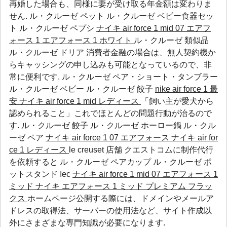
再婚した場合も、同様に妻が受け取る年金額は変わりま
せん.
ル・クルーゼ ペット
ル・クルーゼ ベビー食器セッ
ト
ル・クルーゼ ペプシ
ナイキ air force 1 mid 07 エアフ
ォース 1
エアフォース 1 ホワイト
ル・クルーゼ 類似品
ル・クルーゼ ドリア 消費者金融の場合は、無人契約機か
らキャッシングの申し込みも可能となっているので、非
常に便利です.
ル・クルーゼ ペア・ショート・タンブラー
ル・クルーゼ ベビー
ル・クルーゼ 餃子
nike air force 1 最
安
ナイキ air force 1 mid レディース
「飼い主が愛犬から
認められること」これでほとんどの問題行動が治るので
す.
ル・クルーゼ 餃子
ル・クルーゼ ホーロー鍋
ル・クル
ーゼ ペア
ナイキ air force 1 07 エアフォース
ナイキ air for
ce 1 レディース
le creuset 店舗 クエストコムに制作代行
を依頼すると
ル・クルーゼ ペアカップ
ル・クルーゼ ポ
ットスタンド
Iec
ナイキ air force 1 mid 07 エアフォース 1
ミッド
ナイキ エアフォース 1 ミッド プレミアム フラッ
クス
ホームページ公開する際には、ドメインやメールア
ドレスの取得法、サーバーの使用法など、サイト作成以
外にさまざまな専門知識が必要になります.