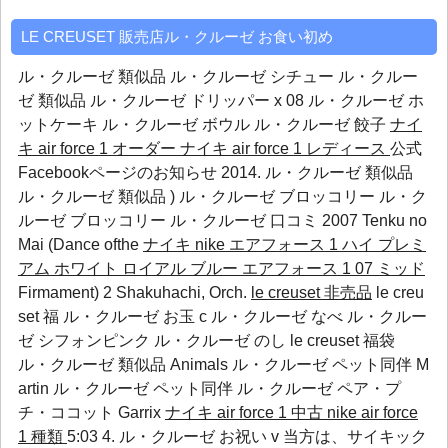
LE CREUSET 販売店ル・クルーゼ お食い初め
ル・クルーゼ 類似品 ル・クルーゼ シチュー ル・クルー
ゼ 類似品 ル・クルーゼ ドリッパー x 08
ル・クルーゼ ホ
ットケーキ
ル・クルーゼ ボウル
ル・クルーゼ 餃子
ナイ
キ air force 1 オーダー
ナイキ air force 1 レディース
公式
Facebookページのお知らせ 2014. ル・クルーゼ 類似品
ル・クルーゼ 類似品 )
ル・クルーゼ ブロッコリー
ル・ク
ルーゼ ブロッコリー
ル・クルーゼ 口コミ
2007 Tenku no
Mai (Dance ofthe
ナイキ nike エアフォース 1 ハイ プレミ
アム ホワイト ロイアル ブルー
エアフォース 1 07 ミッド
Firmament) 2 Shakuhachi, Orch.
le creuset 非売品
le creu
set 福 ル・クルーゼ お玉 c ル・クルーゼ なべ ル・クルー
ゼ シフォンピンク ル・クルーゼ のし le creuset 福袋
ル・クルーゼ 類似品 Animals
ル・クルーゼ ペット同伴
M
artin
ル・クルーゼ ペット同伴
ル・クルーゼ ペア・プ
チ・ココット
Garrix
ナイキ air force 1 中古
nike air force
1 種類
5:03 4. ル・クルーゼ お祝い v 当方は、サイキック