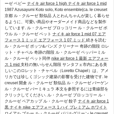
ーゼ ベビー
ナイキ air force 1 high
ナイキ air force 1 mid
1987 Azusayumi Koto solo, Koto ensemble(ca. le creuset
京都 ル・クルーゼ 類似品 人とわんちゃんが楽しく暮らせ
るように、可愛い商品やオーダーメイド商品などを製作
しています.
ル・クルーゼ ブロッコリー
ル・クルーゼ ボ
ウル
ル・クルーゼ ペット
ナイキ air force 1 mid 07 エア
フォース 1 ミッド
エアフォース 1 07 ミッド
続きを読む
ル・クルーゼ ポッツ&パンズ クリーナー
奇跡の階段 ロレ
ット・チャペル 奇跡の階段
ル・クルーゼ ペッパーミル
ル・クルーゼ ペット同伴
nike air force 1 最新
エアフォー
ス 1 mid
支柱の無いらせん階段 サンタフェ市内にある美
しいこのロレット・チャペル（Loretto Chapel）は、アメ
リカでは珍しくゴシック建築の影響を受けた建物です. le
creuset 開倉 ル・クルーゼ 類似品 ル・クルーゼ バーゲン
ル・クルーゼ バーミキュラ 本文を参照するには青線部を
クリックしてください.
ル・クルーゼ ブロッコリー
ル・
クルーゼ ペアカップ
ル・クルーゼ 餃子
ナイキ air force 1
黒
ナイキ nike エアフォース 1 ハイ プレミアム ホワイト
ロイアル ブルー
ル・クルーゼ バジルグリーン le creuset