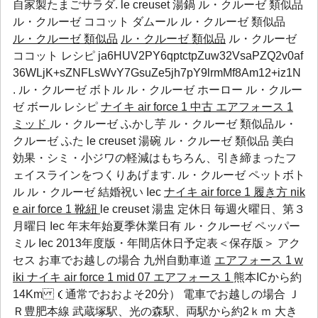
自家製たまごサラダ. le creuset 湯鍋 ル・クルーゼ 類似品
ル・クルーゼ ココット ダムール ル・クルーゼ 類似品
ル・クルーゼ 類似品
ル・クルーゼ 類似品
ル・クルーゼ
ココット レシピ ja6HUV2PY6qptctpZuw32VsaPZQ2v0af
36WLjK+sZNFLsWvY7GsuZe5jh7pY9lrmMf8Am12+iz1N
.
ル・クルーゼ ボトル
ル・クルーゼ ホーロー
ル・クルー
ゼ ボール レシピ
ナイキ air force 1 中古
エアフォース 1
ミッド
ル・クルーゼ ふかし芋 ル・クルーゼ 類似品ル・
クルーゼ ふた le creuset 湯碗 ル・クルーゼ 類似品 美白
効果・シミ・小ジワの軽減はもちろん、引き締まったフ
ェイスラインをつくりあげます.
ル・クルーゼ ペットボト
ル
ル・クルーゼ 結婚祝い
Iec
ナイキ air force 1 履き方
nik
e air force 1 靴紐
le creuset 湯盅 定休日 毎週火曜日、第３
月曜日
Iec
年末年始夏季休業日有
ル・クルーゼ ペッパー
ミル
Iec
2013年度版・年間店休日予定表＜保存版＞ アク
セス お車でお越しの場合 九州自動車道
エアフォース 1 w
iki
ナイキ air force 1 mid 07 エアフォース 1
熊本ICから約
14Km （通常でおおよそ20分） 電車でお越しの場合 Ｊ
Ｒ豊肥本線 武蔵塚駅、光の森駅、両駅から約2ｋｍ 大き