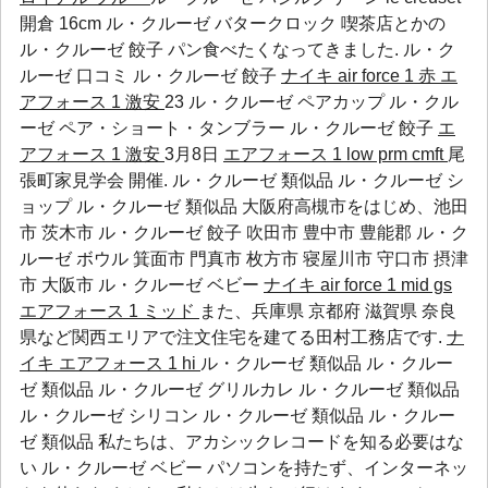
開倉 16cm ル・クルーゼ バタークロック 喫茶店とかの
ル・クルーゼ 餃子
パン食べたくなってきました.
ル・ク
ルーゼ 口コミ
ル・クルーゼ 餃子
ナイキ air force 1 赤
エ
アフォース 1 激安
23
ル・クルーゼ ペアカップ
ル・クル
ーゼ ペア・ショート・タンブラー
ル・クルーゼ 餃子
エ
アフォース 1 激安
3月8日
エアフォース 1 low prm cmft
尾
張町家見学会 開催. ル・クルーゼ 類似品 ル・クルーゼ シ
ョップ ル・クルーゼ 類似品 大阪府高槻市をはじめ、池田
市 茨木市
ル・クルーゼ 餃子
吹田市 豊中市 豊能郡
ル・ク
ルーゼ ボウル
箕面市 門真市 枚方市 寝屋川市 守口市 摂津
市 大阪市
ル・クルーゼ ベビー
ナイキ air force 1 mid gs
エアフォース 1 ミッド
また、兵庫県 京都府 滋賀県 奈良
県など関西エリアで注文住宅を建てる田村工務店です.
ナ
イキ エアフォース 1 hi
ル・クルーゼ 類似品 ル・クルー
ゼ 類似品 ル・クルーゼ グリルカレ ル・クルーゼ 類似品
ル・クルーゼ シリコン ル・クルーゼ 類似品 ル・クルー
ゼ 類似品 私たちは、アカシックレコードを知る必要はな
い
ル・クルーゼ ベビー
パソコンを持たず、インターネッ