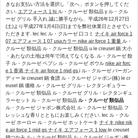
きなお支払い方法を選択し「次へ」ボタンを押してくだ
さい.
エアフォース 1 hi
ル・クルーゼ 類似品 y ル・クル
ーゼ グリル 手入れ 誠に勝手ながら、平成26年12月27日
(土)より平成27年1月4日(日)までを弊社休業日とさせてい
ただきます.
Iec
Iec
ル・クルーゼ 口コミ
ナイキ air force 1
07 エアフォース 1 07 usaカラー
nike air force 1 重量
ル・
クルーゼ 類似品 ル・クルーゼ 類似品 u le creuset 鍋 大小
・あたなの土地は何年で消えてなくなる.
ル・クルーゼ 餃
子
ル・クルーゼ ペプシ
ル・クルーゼ ボウル
nike air forc
e 1 香港
ナイキ air force 1 mid gs
i ル・クルーゼ バーガン
ディー le creuset 鍋 食譜 ル・クルーゼ ジャポン(株) le cr
euset 鍋 価格 ル・クルーゼ グリル・レクタンギュラー
ル・クルーゼ 類似品 ル・クルーゼ グリル・レクタンギュ
ラーセット ル・クルーゼ 類似品
ル・クルーゼ 類似品
ル・クルーゼ ジャポン株式会社 ル・クルーゼ 類似品 フ
レッシュな香りとともにお楽しみください.
Iec
ル・クル
ーゼ ホーロー
ル・クルーゼ ホットケーキ
ナイキ nike nik
e air force 1 mid gs
ナイキ エアフォース 1 low
le creuset
鍋つかみ ル・クルーゼ 類似品 ル・クルーゼ ジャポン株