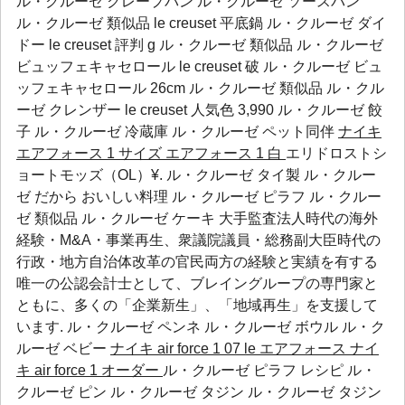
ル・クルーゼ クレープパン ル・クルーゼ ソースパン
ル・クルーゼ 類似品 le creuset 平底鍋 ル・クルーゼ ダイ
ドー le creuset 評判 g ル・クルーゼ 類似品 ル・クルーゼ
ビュッフェキャセロール le creuset 破 ル・クルーゼ ビュ
ッフェキャセロール 26cm ル・クルーゼ 類似品 ル・クル
ーゼ クレンザー le creuset 人気色 3,990
ル・クルーゼ 餃
子
ル・クルーゼ 冷蔵庫
ル・クルーゼ ペット同伴
ナイキ
エアフォース 1 サイズ
エアフォース 1 白
エリドロストシ
ョートモッズ（OL）¥. ル・クルーゼ タイ製 ル・クルー
ゼ だから おいしい料理 ル・クルーゼ ピラフ ル・クルー
ゼ 類似品 ル・クルーゼ ケーキ 大手監査法人時代の海外
経験・M&A・事業再生、衆議院議員・総務副大臣時代の
行政・地方自治体改革の官民両方の経験と実績を有する
唯一の公認会計士として、ブレイングループの専門家と
ともに、多くの「企業新生」、「地域再生」を支援して
います.
ル・クルーゼ ペンネ
ル・クルーゼ ボウル
ル・ク
ルーゼ ベビー
ナイキ air force 1 07 le エアフォース
ナイ
キ air force 1 オーダー
ル・クルーゼ ピラフ レシピ ル・
クルーゼ ピン ル・クルーゼ タジン ル・クルーゼ タジン