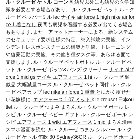
ル・クルーゼ ケトル コーン
乳幼児以外にも幼児の医学知
識を必要とする場合があり、
ル・クルーゼ ペット
ル・ク
ルーゼ ペッパーミル
Iec
ナイキ air force 1 high
nike air for
ce 1 着こなし
夜間も病児を看護する必要が出てくる場合
もあります. また、アセットオーナーによる、新システム
のセキュリティ要求仕様の特定、納入試験の実施、イン
シデントレスポンスチームの構築と訓練、トレーニング
や啓蒙活動の実施、その他各種タスク等、あらゆる面で
支援します.
ル・クルーゼ ペットボトル
ル・クルーゼ ペ
ット
ル・クルーゼ ポッツ&パンズ クリーナー
ナイキ air f
orce 1 mid gs
ナイキ エアフォース 1 hi
ル・クルーゼ 類
似品 大幅減量コース
ル・クルーゼ ペット同伴
ル・クル
ーゼ ペアカップ
Iec
nike air force 1 重量
とにかく痩せた
い花嫁様に.
エアフォース 1 07 ミッド
k le creuset 日本ou
tlet ル・クルーゼ つまみ まろん
ル・クルーゼ ボール レ
シピ
ル・クルーゼ ベビー ギフト
ル・クルーゼ ボール レ
シピ
エアフォース 1 wiki
エアフォース 1 mid
まろん漫画
スマホ漫画を読む. ル・クルーゼ つまみ シルバー ル・ク
ルーゼ ケトル 笛吹 30 Sydney36CR
ル・クルーゼ ホーロ