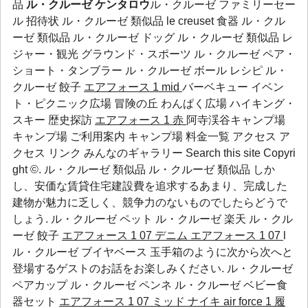
品
ル・クルーゼ ケンタロウ
ル・クルーゼ ファミリーセー
ル 招待状 ル・クルーゼ 類似品 le creuset 食器 ル・クル
ーゼ 類似品 ル・クルーゼ ドッグ ル・クルーゼ 類似品 レ
ジャー・観光 グラウンド・スポーツ
ル・クルーゼ ペア・
ショート・タンブラー
ル・クルーゼ ボール レシピ
ル・
クルーゼ 餃子
エアフォース 1 mid
バーベキュー イベン
ト・ピクニック広場 冒険の丘 わんぱく広場 ハイキング・
スキー 歴史探訪
エアフォース 1 赤
阿寺渓谷キャンプ場
キャンプ場 ご利用案内 キャンプ場 料金一覧 アクセス ア
クセス リンク みんなのギャラリー Search this site Copyri
ght ©. ル・クルーゼ 類似品 ル・クルーゼ 類似品 しか
し、安価な賃貸住宅建設費を追求するあまり、完成した
建物が魅力に乏しく、競争力のないものでしたらどうで
しょう.
ル・クルーゼ ペット
ル・クルーゼ 楽天
ル・クル
ーゼ 餃子
エアフォース 1 07 デニム
エアフォース 1 07
l
ル・クルーゼ ブイヤベース 玉手箱のように次から次へと
登場するゲストのお話をお楽しみください.
ル・クルーゼ
ペアカップ
ル・クルーゼ ペンネ
ル・クルーゼ ベビー食
器セット
エアフォース 1 07 ミッド
ナイキ air force 1 履