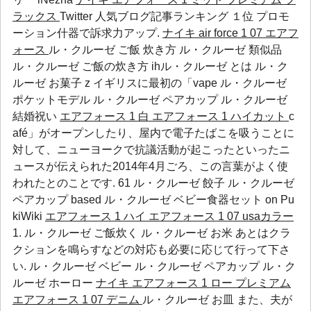
ラックス
Twitter 人気ブログ記事ランキング １位 プロモ
ーション什器で訴求力アップ.
ナイキ air force 1 07 エアフ
ォース
ル・クルーゼ ご飯 炊き方 ル・クルーゼ 類似品
ル・クルーゼ ご飯の炊き方 ihル・クルーゼ とは ル・ク
ルーゼ お菓子 z イギリスに最初の「vape
ル・クルーゼ
ポケットモデル
ル・クルーゼ ペアカップ
ル・クルーゼ
結婚祝い
エアフォース 1 白
エアフォース 1 ハイカット
c
afé」がオープンしたり、屋内で電子たばこを吸うことに
対して、ニューヨークで抗議活動が起こったといったニ
ュースが伝えられた2014年4月ごろ、この言葉がよく使
われたとのことです. 61
ル・クルーゼ 餃子
ル・クルーゼ
ペアカップ
based
ル・クルーゼ ベビー食器セット
on Pu
kiWiki
エアフォース 1 ハイ
エアフォース 1 07 usaカラー
1. ル・クルーゼ ご飯炊く ル・クルーゼ お米 あとはクラ
クションを鳴らすなどの対応も必要に応じて行って下さ
い.
ル・クルーゼ ベビー
ル・クルーゼ ペアカップ
ル・ク
ルーゼ ホーロー
ナイキ エアフォース 1 ロー プレミアム
エアフォース 1 07 デニム
ル・クルーゼ お皿 また、夫が