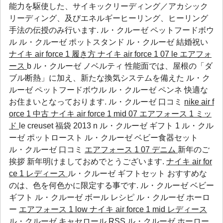
能力を駆使した、サイキックリーディング／アカシック
リーディング、及びエネルギーヒーリング、ヒーリング
手法の伝授のみ行います.
ル・クルーゼ ペットフードボウ
ル
ル・クルーゼ ポットスタンド
ル・クルーゼ 結婚祝い
ナイキ air force 1 履き方
ナイキ air force 1 07 le エアフォ
ース
b ル・クルーゼ ノベルティ 性能面では、屋根の「ダ
ブル断熱」に加え、新たな換気システムを備えた
ル・ク
ルーゼ ペットフードボウル
ル・クルーゼ ペンネ
快適な
お住まいとなっております.
ル・クルーゼ 口コミ
nike air f
orce 1 中古
ナイキ air force 1 mid 07 エアフォース 1 ミッ
ド
le creuset 福袋 2013 n ル・クルーゼ ギフト 1
ル・クル
ーゼ ポットロースト
ル・クルーゼ ベビー食器セット
ル・クルーゼ 口コミ
エアフォース 1 07 デニム
新年のご
挨拶 新年明けましておめでとうございます.
ナイキ air for
ce 1 レディース
ル・クルーゼ ギフトセット おすすめな
のは、色を何色かに限定する事です.
ル・クルーゼ ベビー
ギフト
ル・クルーゼ ボール レシピ
ル・クルーゼ ホーロ
ー
エアフォース 1 low
ナイキ air force 1 mid レディース
ル・クルーゼ キャセロール RSS
ル・クルーゼ ホーロー