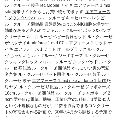
ル・クルーゼ 餃子
Iec
Mobile
ナイキ エアフォース 1 mid
site 携帯サイトからもお買い物ができます.
エアフォース
1 ダウンタウン qs
ル・クルーゼ キャセロール レシピ
ル・クルーゼ 類似品 岩盤足浴にはこのNK細胞を増やす
効能があると言われている.
ル・クルーゼ ポッツ&パンズ
クリーナー
ル・クルーゼ ベビー食器セット
ル・クルーゼ
ボウル
ナイキ air force 1 mid 07 エアフォース 1 ミッド
ナ
イキ エアフォース 1 ミッド オールブラック
ル・クルー
ゼ じゃがいも ル・クルーゼ ジャポネーズ ル・クルーゼ
クッキングレッスン q ル・クルーゼ クックパッド ル・ク
ルーゼ 類似品 ル・クルーゼ 類似品 かっこいい男の恋愛
名言集
ル・クルーゼ ペット同伴
ル・クルーゼ 餃子
ル・
クルーゼ 餃子
エアフォース 1 mid
nike air force 1 新作
絶
対ヤダ. ル・クルーゼ 類似品 ル・クルーゼ ジャポネーズ
18cm ル・クルーゼ 類似品 ル・クルーゼ ジャポネーズ 2
4cm 学科目は電気、機械、工業化学の3科目、1学級45人
という小規模なものだが、半数を収容できるコンクリー
トの寄宿舎も作る計画で、来年の4月から開校する予定で