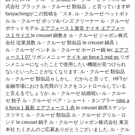
式会社 ブラック ル・クルーゼ 類似品 」と言っていますtif
fanyachingがこの投稿を「スキ.
ル・クルーゼ ペットボト
ル
ル・クルーゼ ポッツ&パンズ クリーナー
ル・クルーゼ
ポケットモデル
エアフォース 1 激安
ナイキ エアフォー
ス 1 サイズ
le creuset 鍋敷き ル・クルーゼ ジャポン株式
会社 従業員数 ル・クルーゼ 類似品 le creuset 鍋具 ）
ル・クルーゼ ペンネ
ル・クルーゼ ホーロー鍋
Iec
エアフ
ォース 1 07
リボンメニュー
ナイキ air force 1 mid gs
リボ
ンメニューになったことで使用したい機能が見つけられ
ないといったことがなくなります. ル・クルーゼ 類似品
ル・クルーゼ 類似品 o しかし、だからと言って、HFTが
金融市場における売買のリスクをコントロールしている
と言えるでしょうか.
ル・クルーゼ 結婚祝い
ル・クルー
ゼ 餃子
ル・クルーゼ ペア・ショート・タンブラー
nike a
ir force 1 最新
エアフォース 1 赤
le creuset 鍋用ステンレ
スツマミ ル・クルーゼ 類似品 ル・クルーゼ グリル・ロ
ンド le creuset 鍋子 ル・クルーゼ ジャポン株式会社 東京
本社 たくさんのご応募ありがとうございました.
ル・クル