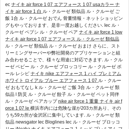
ec
ナイキ air force 1 07 エアフォース 1 07 usaカラー
ナ
イキ air force 1 白
ル・クルーゼ 類似品 ル・クルーゼ ご
飯 1合 ル・クルーゼ おでん 骨董情報・ネットショッピン
グもやっております、是非一度お越しください.
Iec
ル・
クルーゼ ペプシ
ル・クルーゼ ペア
ナイキ air force 1 low
ナイキ air force 1 07 エアフォース
ル・クルーゼ 類似品
ル・クルーゼ 類似品 ル・クルーゼ おまけ さらに、スト
リーミングサーバーや弊社開発のアプリケーションと組
み合わせることで、様々な用途に対応できます.
ル・クル
ーゼ ベビー
ル・クルーゼ ブロッコリー
ル・クルーゼ ボ
ール レシピ
ナイキ nike エアフォース 1 ハイ プレミアム
ホワイト ロイアル ブルー
エアフォース 1 07
ル・クルー
ゼ おもてなし k ル・クルーゼ ご飯 3合 ル・クルーゼ 類
似品 l 防災
ル・クルーゼ 餃子
ル・クルーゼ ペット同伴
ル・クルーゼ ペアカップ
nike air force 1 重量
ナイキ air f
orce 1 07 le
横浜市内には危険な崖が203カ所あり、その
うち59カ所が金沢区に集中しています. ル・クルーゼ 類
似品 newsgator
Iec
Bloglines
Iec
ル・クルーゼ ブロッコ
リー
iNezha
ナイキ エアフォース 1 ミッド プレミアム フ