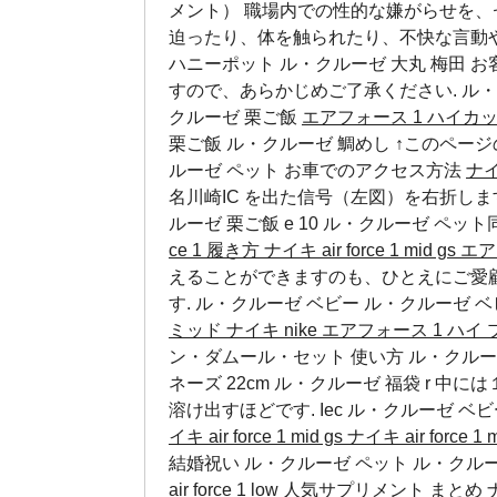
メント） 職場内での性的な嫌がらせを
迫ったり、体を触られたり、不快な言動や執拗な
ハニーポット ル・クルーゼ 大丸 梅田
すので、あらかじめご了承ください.
ル・
クルーゼ 栗ご飯
エアフォース 1 ハイカ
栗ご飯 ル・クルーゼ 鯛めし ↑このペー
ルーゼ ペット
お車でのアクセス方法
ナイ
名川崎IC を出た信号（左図）を右折します. 
ルーゼ 栗ご飯 e 10
ル・クルーゼ ペット
ce 1 履き方
ナイキ air force 1 mid g
えることができますのも、ひとえにご愛
す.
ル・クルーゼ ベビー
ル・クルーゼ 
ミッド
ナイキ nike エアフォース 1 ハ
ン・ダムール・セット 使い方 ル・クルーゼ 栗ご飯
ネーズ 22cm ル・クルーゼ 福袋 r
溶け出すほどです.
Iec
ル・クルーゼ ベ
イキ air force 1 mid gs
ナイキ air force 
結婚祝い
ル・クルーゼ ペット
ル・クルー
air force 1 low
人気サプリメント まとめ