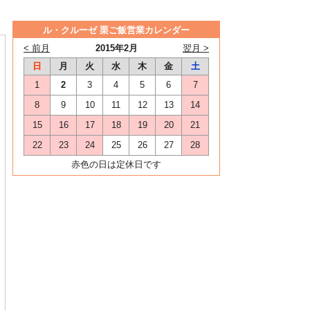
ル・クルーゼ 栗ご飯営業カレンダー
< 前月
2015年2月
翌月 >
日
月
火
水
木
金
土
1
2
3
4
5
6
7
8
9
10
11
12
13
14
15
16
17
18
19
20
21
22
23
24
25
26
27
28
赤色の日は定休日です