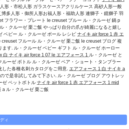
加賀人形・市松人形 ガラスケースアクリルケース 高砂人形一般
ズ
博多人形・御所人形お福人形・福助人形 連獅子・鏡獅子 羽
uset フラワー・プレート le creuset ブルー ル・クルーゼ 鍋 p
飯 ル・クルーゼ 栗ご飯 やっぱり自分の爪が綺麗になると嬉し
ゼ ベビー
ル・クルーゼ ボール レシピ
ナイキ air force 1 赤
エ
reuset フルール ル・クルーゼ 栗ご飯 le creuset ブログ 複
ります.
ル・クルーゼ ベビー ギフト
ル・クルーゼ ホーロー
ow 白
ナイキ air force 1 07 le エアフォース 1
ル・クルーゼ と
クルーゼ ボトル
ル・クルーゼ ペア・ショート・タンブラー
化した各種名刺カタログをご用意.
エアフォース 1 白
ナイキ a
ので是非試してみて下さい.
ル・クルーゼ ブログ アウトレッ
ーゼ ペットボトル
ナイキ air force 1 赤
エアフォース 1 mid
 a ル・クルーゼ 栗ご飯
ンディ