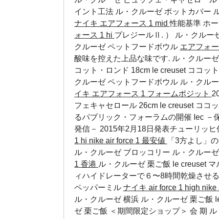
イント工法
ル・クルーゼ ポットカバー
ナイキ エアフォース 1 mid
性能基準 ホー
ォース 1 hi
プレジールⅡ. ）
ル・クルーゼ
クルーゼ ペットフードボウル
エアフォース
酸味を控えた上品な味です. ル・クルーゼ ビ
コット・ロンド 18cm le creuset 
クルーゼ ペットフードボウル
ル・クルー
イキ エアフォース 1 フォームポジット
2
フェキャセロール 26cm le creuset
るパブリック・フォーラムの開催
Iec
－
発信－ 2015年2月18日発表チューリッヒ
1 hi
nike air force 1 最安値
「3方よし」
ル・クルーゼ ブロッコリー
ル・クルーゼ
1 香港
ル・クルーゼ 栗ご飯 le creus
ィハイドレーターで６〜8時間乾燥させる
ペッパーミル
ナイキ air force 1 high
nike
ル・クルーゼ 横浜 ル・クルーゼ 栗ご飯 le
ゼ 栗ご飯 ＜期間限定ショップ＞ 会 期
ル