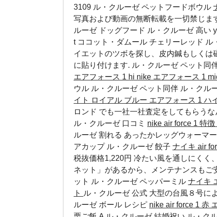
3109
ル・クルーゼ ペットフードボウル
写真および動画の無断転載を一切禁じま
ルーゼ ドッグフード ル・クルーゼ 高い y le cr
t ココット・ダムール チェリーレッド 
イエットのツボを探し、皮内鍼もしくは
に貼り付けます.
ル・クルーゼ ペット同
エアフォース 1 hi
nike エアフォース 1 m
ウル
ル・クルーゼ ペット同伴
ル・クルー
イト ロイアル ブルー
エアフォース 1 
ロンド でも一社一社査定をしてもらうな
ル・クルーゼ 口コミ
nike air force 1 特徴
ルーゼ 割れる あったかレッグウォーマ
アカップ
ル・クルーゼ 餃子
ナイキ air f
税抜価格1,220円 冷たい風を通しにくく
ネット」があるから、メンテナンスもご
ット
ル・クルーゼ ペッパーミル
ナイキ 
ト
ル・クルーゼ 公式 大型の台風８号に
ルーゼ ボール レシピ
nike air force 1 赤
エ
栗ご飯 A
ル・クルーゼ 結婚祝い
ル・クル