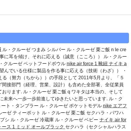
飯
ル・クルーゼ つまみ シルバー ル・クルーゼ 栗ご飯 n le cre
いる事に耳を傾け、それに応える（誠意（こころ））
ル・クルー
・クルーゼ ペットフードボウル
nike air force 1 靴紐
ナイキ a
望んでいる仕様に製品を作る事に応える（技術（わざ）） ・
る（努力（ちから））の手段として 2011年5月より、「５
らず間接部門（経理、営業、設計）も含めた全部署、全従業員
おります. ル・クルーゼ 栗ご飯 q ワキタは本当の、そして
に未来へ一歩一歩前進してゆきたいと思っています.
ル・ク
ョート・タンブラー
ル・クルーゼ ポケットモデル
nike エアフ
ルーゼ ティーポット ル・クルーゼ 栗ご飯 セクハラ・パワハ
ペプシ
ル・クルーゼ 冷蔵庫
ル・クルーゼ ベビー
ナイキ air for
ォース 1 ミッド オールブラック
セクハラ（セクシャルハラス