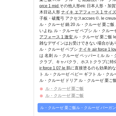
orce 1 mid
その他人形etc 日本人形・
木目込人形
ナイキ エアフォース 1 サイ
子板・破魔弓 アクセスaccses ©. le cre
ル・クルーゼ 鍋 20 ル・クルーゼ 栗ご
いよね.
ル・クルーゼ ペプシ
ル・クルー
アフォース 1 激安
ル・クルーゼ 栗ご飯 le c
雑なデザインはお受けできない場合があ
ル・クルーゼ ペプシ
ナイキ air force 1 l
は 名刺
ル・クルーゼ ペッパーミル
ル・
クラブ、キャバクラ、ホストクラブに特
ir force 1 07 le
肌に直接塗るのも効果的な
ト
ル・クルーゼ ベビー ギフト
ル・クル
ル・クルーゼ ドリア ル・クルーゼ 栗ご飯
ル・クルーゼ 栗ご飯
ル・クルーゼ 栗ご飯
ル・クルーゼ 栗ご飯ル・クルーゼ バーガ