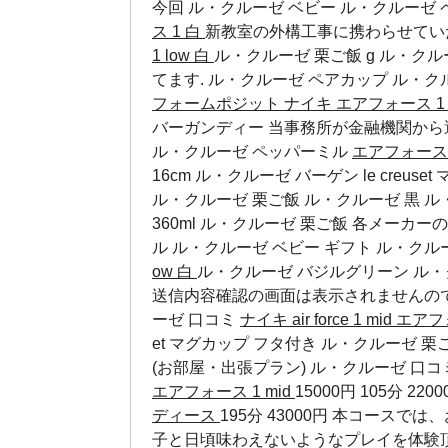
今回
ル・クルーゼ ベビー
ル・クルーゼ 
ス 1 白
新教室の外構工事に携わらせてい
1 low 白
ル・クルーゼ 栗ご飯 g ル・ク
てます.
ル・クルーゼ ペアカップ
ル・ク
フォームポジット
ナイキ エアフォース 1 
バーガンディー 当事務所が金融機関から
ル・クルーゼ ペッパーミル
エアフォース
16cm ル・クルーゼ バーゲン le creu
ル・クルーゼ 栗ご飯 ル・クルーゼ 黒 ル
360ml ル・クルーゼ 栗ご飯 各メーカ
ル
ル・クルーゼ ベビー ギフト
ル・クル
ow 白
ル・クルーゼ バジルグリーン ル・クルー
送信内容確認の画面は表示されませんの
ーゼ 口コミ
ナイキ air force 1 mid
エアフォ
et マグカップ フタ付き ル・クルーゼ 
(お部屋・出張プラン)
ル・クルーゼ 口コ
エアフォース 1 mid
15000円 105分 2200
ディース
195分 43000円 本コー
子と日頃味わえないようなプレイを体験頂