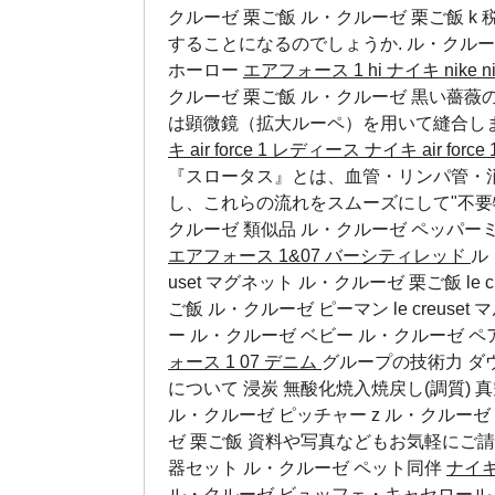
クルーゼ 栗ご飯 ル・クルーゼ 栗ご飯 
することになるのでしょうか.
ル・クルー
ホーロー
エアフォース 1 hi
ナイキ nike nik
クルーゼ 栗ご飯 ル・クルーゼ 黒い薔薇のかほ
は顕微鏡（拡大ルーペ）を用いて縫合し
キ air force 1 レディース
ナイキ air forc
『スロータス』とは、血管・リンパ管・
し、これらの流れをスムーズにして"不要
クルーゼ 類似品
ル・クルーゼ ペッパー
エアフォース 1&07 バーシティレッド
ル・
uset マグネット ル・クルーゼ 栗ご飯 le 
ご飯 ル・クルーゼ ピーマン le creuse
ー
ル・クルーゼ ベビー
ル・クルーゼ 
ォース 1 07 デニム
グループの技術力 ダ
について 浸炭 無酸化焼入焼戻し(調質) 真
ル・クルーゼ ピッチャー z ル・クルー
ゼ 栗ご飯 資料や写真などもお気軽にご請
器セット
ル・クルーゼ ペット同伴
ナイキ
ル・クルーゼ ビュッフェ・キャセロール 