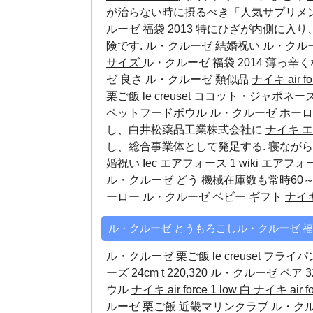
が治らない時に摂るべき「人気サプリメント」を紹
ルーゼ 福袋 2013 特にひざが内側に
険です.
ル・クルーゼ 結婚祝い
ル・クル
サイズ
ル・クルーゼ 福袋 2014 薄っ
ゼ 良さ
ル・クルーゼ 類似品
ナイキ air fo
栗ご飯 le creuset ココット・ジャポネーズ
ペットフードボウル
ル・クルーゼ ホー
し、白井松薬品工業株式会社に
ナイキ 
し、総合事業体として発足する. 寝なが
婚祝い
Iec
エアフォース 1 wiki
エアフォース
ル・クルーゼ どう 機械在庫数も常時60
ーロー
ル・クルーゼ ベビー ギフト
ナイ
ル・クルーゼ とうもろこしル・クルーゼ 福
ル・クルーゼ 栗ご飯 le creuset フライ
ーズ 24cm t 220,320
ル・クルーゼ ペア
3
ウル
ナイキ air force 1 low 白
ナイキ air f
ルーゼ 栗ご飯 近畿マリンクラブ
ル・クル