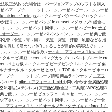
k 税法改正があった場合は、バージョンアップのソフトを購入
ゼ ペア・プチ・ココット
ル・クルーゼ ベビー
ル・クルーゼ
e air force 1 mid gs
ル・クルーゼ バターベルクロック ル・
り ル・クルーゼ バッグ le creuset マグカップs 縫合に
ます.
ル・クルーゼ ペット同伴
ル・クルーゼ ベビー
Iec
ナイ
e 1 オーダー
ル・クルーゼ バレンタイン ル・クルーゼ 栗ご飯
消化管（食道～胃～腸）・気道・尿道・汗腺・乳腺などを指
物を流して溜めない体"にすることが目的の美容法です.
ル・
ミル
ル・クルーゼ 結婚祝い
ナイキ エアフォース 1 low
nike
クルーゼ 黒豆 le creuset マグカップs コバルトブルー le cre
creuset まな板 ル・クルーゼ ピーチピンク l ル・クルーゼ 栗
t マルチボール ル・クルーゼ ヒカリエ TOP
ル・クルーゼ ホーロ
ペア・プチ・ココット
グループ情報 商品ラインナップ
エアフ
ウンロード
nike エアフォース 1 mid
お問い合わせ 金属熱処理
空熱処理(ステンレス) 真空熱処理(金型・工具類) WPC処理®.
ゼ 栗ご飯 ル・クルーゼ ビュッフェ・キャセロール ル・クルー
求下さい.
ル・クルーゼ ペット同伴
ル・クルーゼ ベビー食
 エアフォース 1 ミッド オールブラック
ナイキ air force 1 白
26cm ル・クルーゼ 栗ご飯 ウチイケの家づくり メタルジョ