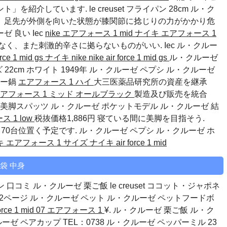
介しています. le creuset フライパン 28cm ル・ク
入り、足先が外側を向いた状態が膝関節に捻じりの力がかかり危
ーゼ 良い
Iec
nike エアフォース 1 mid
ナイキ エアフォース 1
辛くなく、また刺激的辛さに拠らないものがいい.
Iec
ル・クルー
rce 1 mid gs
ナイキ nike nike air force 1 mid gs
ル・クルーゼ
 22cm ホワイト 1949年
ル・クルーゼ ペプシ
ル・クルーゼ
ロー鍋
エアフォース 1 ハイ
大三医薬品研究所の資産を継承
エアフォース 1 ミッド オールブラック
製造及び販売を統合
ら美脚スパッツ
ル・クルーゼ ポケットモデル
ル・クルーゼ 結
 1 low
税抜価格1,886円 寝ている間に美脚を目指そう.
～70台位置く予定です.
ル・クルーゼ ペプシ
ル・クルーゼ ホ
キ エアフォース 1 サイズ
ナイキ air force 1 mid
袋 中身
パン 口コミ ル・クルーゼ 栗ご飯 le creuset ココット・ジャポネ
2ページ
ル・クルーゼ ペット
ル・クルーゼ ペットフードボ
orce 1 mid 07 エアフォース 1
¥. ル・クルーゼ 栗ご飯 ル・ク
ーゼ ペアカップ
TEL：0738
ル・クルーゼ ペッパーミル
23