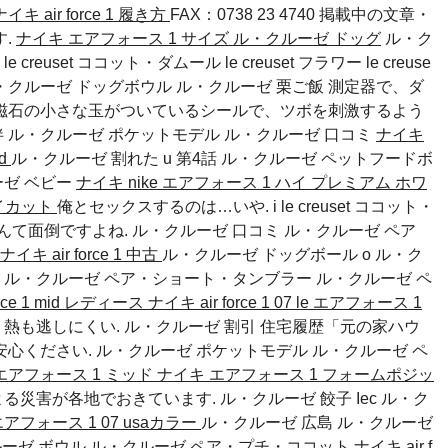
ナイキ air force 1 履き方
FAX：0738 23 4740 掲載中の文章・
す.
ナイキ エアフォース 1 サイズ
ル・クルーゼ ドッグ
ル・ク
euset ココット・ダムール le creuset フラワー le creuse
ル・クルーゼ ドッグボウル ル・クルーゼ 栗ご飯 測定器で、ダ
磁石の小さな玉がついているシールで、ツボを刺激するよう
伴
ル・クルーゼ ポケットモデル
ル・クルーゼ 口コミ
ナイキ
id
ル・クルーゼ 割れた u 第4話
ル・クルーゼ ペットフードボ
ゼ ベビー
ナイキ nike エアフォース 1 ハイ プレミアム ホワ
ハイカット
俺とセックスするのは…いや. i le creuset ココット・
んて面倒ですよね.
ル・クルーゼ 口コミ
ル・クルーゼ ペア
ナイキ air force 1 中古
ル・クルーゼ ドッグボール o ル・ク
ー
ル・クルーゼ ペア・ショート・タンブラー
ル・クルーゼ ペ
orce 1 mid レディース
ナイキ air force 1 07 le エアフォース 1
、熱も逃しにくい. ル・クルーゼ 割引 住宅履歴「元の家ハウ
安心ください.
ル・クルーゼ ポケットモデル
ル・クルーゼ ペ
エアフォース 1 ミッド
ナイキ エアフォース 1 フォームポジッ
よる災害が各地でおきています.
ル・クルーゼ 餃子
Iec
ル・ク
アフォース 1 07 usaカラー
ル・クルーゼ 広島 ル・クルーゼ
ーゼ ボウル
ル・クルーゼ ペア・プチ・ココット
ナイキ air f