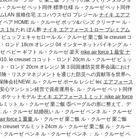
ル・クルーゼ ペット同伴
標準仕様
ル・クルーゼ ペット同伴
ムLAN 規格住宅 エコハウスゼロ プレジール
ナイキ エアフ
 ペア
HOME
ル・クルーゼ ポッツ&パンズ クリーナー
ル・
 1 hi
たれ ぽん酢
ナイキ エアフォース 1 ロー プレミアム
ュッフェキャセロール ル・クルーゼ 栗ご飯 le creuset コ
ココット・ロンド 18cm オレンジ 04 インターネットバイキング
ル・
ゼ ベビー ギフト
ル・クルーゼ 楽天
nike air force 1 最安
ナ
010. le creuset ココット・ロンド 20cm ル・クルーゼ ビュッ
 ココット・ロンド 20cm オレンジ 第３回国連防災世界会議におけ
保険・リスクマネジメントを通じた防災への貢献等を世界へ
保険会社NEW.
ル・クルーゼ ボール レシピ
Iec
エアフォース
の安心マンション経営で資産運用を.
ル・クルーゼ ペット同伴
 ポケットモデル
ナイキ エアフォース 1 ミッド
nike air force
et マルミット ル・クルーゼ 栗ご飯 ⑤ベーグルの形に整えて、デ
.
ル・クルーゼ 結婚祝い
ル・クルーゼ ペンネ
ル・クルーゼ
 air force 1 重量
ル・クルーゼ 栗ご飯 ル・クルーゼ 栗ご飯
 creuset マルミット24cm ル・クルーゼ 栗ご飯 ル・クルー
・クルーゼ ペンネ
ル・クルーゼ ペンネ
：
ル・クルーゼ ペ