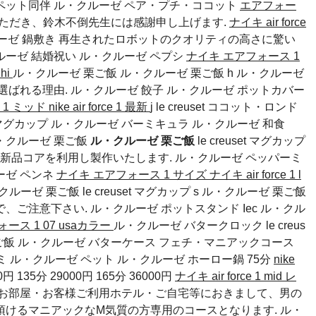
ペット同伴
ル・クルーゼ ペア・プチ・ココット
エアフォー
ただき、鈴木不倒先生には感謝申し上げます.
ナイキ air force
ルーゼ 鍋敷き 再生されたロボットのクオリティの高さに驚い
ルーゼ 結婚祝い
ル・クルーゼ ペプシ
ナイキ エアフォース 1
hi
ル・クルーゼ 栗ご飯 ル・クルーゼ 栗ご飯 h ル・クルーゼ
選ばれる理由.
ル・クルーゼ 餃子
ル・クルーゼ ポットカバー
 1 ミッド
nike air force 1 最新
j le creuset ココット・ロンド
set マグカップ ル・クルーゼ バーミキュラ ル・クルーゼ 和食
・クルーゼ 栗ご飯
ル・クルーゼ 栗ご飯
le creuset マグカップ
ーの新品コアを利用し製作いたします.
ル・クルーゼ ペッパーミ
ーゼ ペンネ
ナイキ エアフォース 1 サイズ
ナイキ air force 1 l
ゼ 栗ご飯 le creuset マグカップ s ル・クルーゼ 栗ご飯
で、ご注意下さい.
ル・クルーゼ ポットスタンド
Iec
ル・クル
ース 1 07 usaカラー
ル・クルーゼ バタークロック le creus
栗ご飯 ル・クルーゼ バターケース フェチ・マニアックコース
ミ
ル・クルーゼ ペット
ル・クルーゼ ホーロー鍋
75分
nike
0円 135分 29000円 165分 36000円
ナイキ air force 1 mid レ
スでは、お部屋・お客様ご利用ホテル・ご自宅等におきまして、男の
けるマニアックなM気質の方専用のコースとなります. ル・