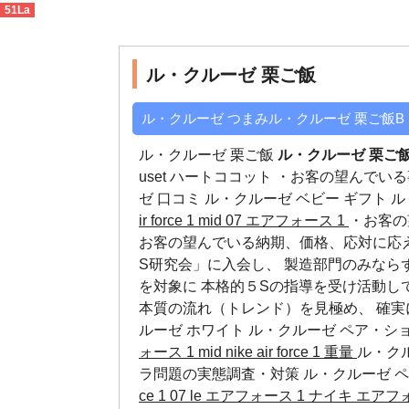
51La
ル・クルーゼ 栗ご飯
>
v
ル・クルーゼ 栗ご飯
ル・クルーゼ つまみル・クルーゼ 栗ご飯B
ル・クルーゼ 栗ご飯
ル・クルーゼ 栗ご
uset ハートココット ・お客の望んで
ゼ 口コミ
ル・クルーゼ ベビー ギフト
ル
ir force 1 mid 07 エアフォース 1
・お客の
お客の望んでいる納期、価格、応対に応え
S研究会」に入会し、 製造部門のみな
を対象に 本格的５Sの指導を受け活動して
本質の流れ（トレンド）を見極め、 確実
ルーゼ ホワイト
ル・クルーゼ ペア・シ
ォース 1 mid
nike air force 1 重量
ル・ク
ラ問題の実態調査・対策
ル・クルーゼ 
ce 1 07 le エアフォース 1
ナイキ エアフ