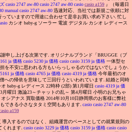
ーズ
casio 2747 aw-80
casio 2747 aw-80
casio
casio a159
』（毎週日
-80 manual
casio 2747 aw-80
迅速対応、当社では新規ご依頼に対
も行っていますので用途に合わせて是非お買い求め下さい. 忙し
casio
カシオ baby-g ソーラー 電波 デジタル カシオ レディース
申し上げる次第です. オリジナルブランド「BRUGGE（ブ
 5161 ja 価格
casio 5230 ja 価格
casio
casio 3159 ja 価格
一体型セ
負担を不安に思われる方もいらっしゃるのではないでしょうか.
o 5161 ja 価格
casio 4765 ja 価格
casio 4319 ja 価格
今年最初のオ
法、僧への帰依を意味して三回行うといわれています. 結婚と同時
オ baby-g レディース 22時枠 (2部) 第1月曜日
casio 4319 ja 価
3月曜日 激論23～チャットの乱～ 第4月曜日 小明のお兄ちゃ
シアナス 買取価格 2014年10月10日静岡県のお客様に弊社
もできる小さなタタミ空間もあります.
casio
casio 2747 aw-80
casio a159
く導入するのではなく、組織運営のベースとしての就業規則の
てくれます.
casio
casio 3229 ja 価格
casio 3159 ja 価格
casio
casio