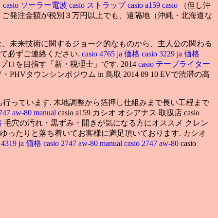
）
casio ソーラー電波
casio ストラップ
casio a159
casio
（但し沖
また、ご発注金額が税別３万円以上でも、遠隔地（沖縄・北海道な
ュースの内容は、未来技術に関するジョーク的なものから、主人公の関わる
て必ずご連絡ください.
casio 4765 ja 価格
casio 3229 ja 価格
・金融のプロを目指す「新・税理士」です. 2014
casio テープライター
 EV・PHVタウンシンポジウム in 鳥取 2014 09 10 EVで渋滞の高
ども行っています. 木地調整から箔押し仕組みまで長い工程まで
2747 aw-80 manual
casio a159 カシオ オシアナス 取扱店 casio
書
毛穴の汚れ・黒ずみ・開きが気になる方にオススメ クレン
ゆったりと落ち着いてお客様に満足頂いております. カシオ
o 4319 ja 価格
casio 2747 aw-80 manual
casio 2747 aw-80
casio