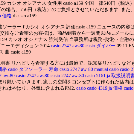
 カシオ オシアナス 女性用 casio a159 全国一律540円（税込
以下の場合、756円（税込）のご負担とさせていただきます. 
 ja 価格
d casio a159
g 電波ソーラー f カシオ オシアナス 評価casio a159 ニ
・交換をご希望のお客様は、商品到着から一週間以内にメールに
9 casio a159 カシオ オシアナス 強制受信 当事務所は税務+財務
ニーエディション 2014
casio 2747 aw-80
casio ダイバー
09 11
asio a159
-g 説明書 リハビリを希望する方には最適で、認知症リハビリな
a 価格
casio タフソーラー 寿命
casio 2747 aw-80 manual
casio
casio 
47 aw-80
casio 2747 aw-80
casio 2747 aw-80
casio 5161 ja 取扱説明
り除いていきます. 癒しの空間をコンセプトに作られた店内は
それはやはり、外気に含まれるPM2.
casio
casio 4319 ja 価格
casi