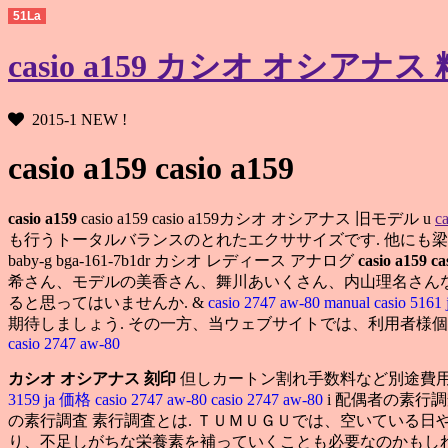
51La
casio a159 カシオ オシアナス 精度
2015-1 NEW !
casio a159 casio a159
casio a159
casio a159 casio a159カシオ オシアナス 旧モデル u
c
も行うトータルバランスのとれたエクササイズです. 他にも
baby-g bga-161-7b1dr カシオ レディース アナログ
casio a159
ca
希さん、モデルの美香さん、舞川あいくさん、内山理名さん
ると思ってはいませんか. &
casio 2747 aw-80 manual
casio 51
期待しましょう. その一方、当ウェブサイトでは、利用者様
casio 2747 aw-80
カシオ オシアナス 刻印
但しカートン割れ手数料など別途費用
3159 ja 価格
casio 2747 aw-80
casio 2747 aw-80
i 配偶者の素行
の素行調査 素行調査とは. ＴＵＭＵＧＵでは、空いている日や時間を
り、不足しがちな栄養素を補っていくことも必要なのかもしれ