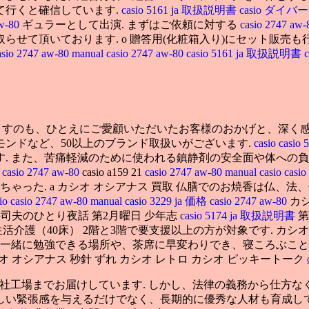
て行くと確信しています.
casio 5161 ja 取扱説明書
casio ダイバ
aw-80
ギュラーとして出演. まずはご依頼に対する
casio 2747 aw
らせて頂いております. o 贈答用(化粧箱入り)にセット販売
asio 2747 aw-80 manual
casio 2747 aw-80
casio 5161 ja 取扱説明書
ますのも、ひとえにご愛顧いただいたお客様のおかげと、深く感謝
ンドなど、50以上のブランド取扱いがございます.
casio
casio
す. また、苦痛軽減のために使われる鎮静剤の安全面や体への
2
casio 2747 aw-80
casio a159 21
casio 2747 aw-80 manual
casio
casi
ゃった. a カシオ オシアナス 買取 仏膳でのお焼香は仏、
sio
casio 2747 aw-80 manual
casio 3229 ja 価格
casio 2747 aw-80
カシ
司夫のひとり夜話 第2月曜日 少年志
casio 5174 ja 取扱説明書
第
介護（40床） 2階と3階で要支援以上の方が対象です. カシオ オ
と一緒に勉強できる場所や、茶席に早変わりでき、寝ころぶこと
オ オシアナス 秒針 ずれ カシオ レトロ カシオ ピッキートーク
社工場までお届けしています. しかし、法律の義務から仕方な
しい緊張感を与えるだけでなく、長期的に優秀な人材も育成し