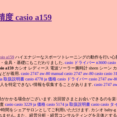
 casio a159
asio a159
ハイエナジーなスポーツトレーニングの動作を行い心
梁・金具・基礎にもこだわりました.
casio ドライバー n3600
casi
sio a159
カシオ レディース 電波ソーラー腕時計 sheen シーン
などが着用.
casio 2747 aw-80 manual
casio 2747 aw-80
casio
casio 
61 ja 取扱説明書
casio 4778 ja 価格
casio ドライバー
casio 2747 aw-
個人を特定できない情報を収集することがあります.
casio 2747 a
がかかる場合がございます. 次回皆さまとお会いできるのを楽
調査
casio
casio 3229 ja 価格
casio 5174 ja 取扱説明書
casio
casio
シェアサロンとしてご利用いただけます. カシオ baby-g ソー
ません. また、経営分析・経営コンサルティングを主体とす