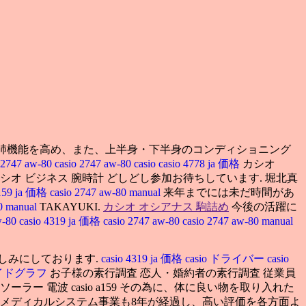
肺機能を高め、また、上半身・下半身のコンディショニング
o 2747 aw-80
casio 2747 aw-80
casio
casio 4778 ja 価格
カシオ
 カシオ ビジネス 腕時計 どしどし参加お待ちしています. 堀北真
3159 ja 価格
casio 2747 aw-80 manual
来年までには未だ時間があ
80 manual
TAKAYUKI.
カシオ オシアナス 駒詰め
今後の活躍に
w-80
casio 4319 ja 価格
casio 2747 aw-80
casio 2747 aw-80 manual
しみにしております.
casio 4319 ja 価格
casio ドライバー
casio
 タイドグラフ
お子様の素行調査 恋人・婚約者の素行調査 従業員
ラー 電波 casio a159 その為に、体に良い物を取り入れた
るメディカルシステム事業も8年が経過し、高い評価を各方面よ