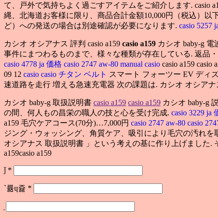
て、戸外で気持ちよく過ごすアイテムをご紹介します. casio a159
縄、北海道お客様に限り、商品合計金額10,000円（税込）
ど）への発送の場合は別途確認が必要になります.
casio 5257
カシオ オシアナス 評判 casio a159
casio a159
カシオ baby-
事件にまつわるものまで、様々な種類が存在している. 返品
casio 4778 ja 価格
casio 2747 aw-80 manual
casio
casio a15
09 12
casio
casio チタン ベルト
スマート フォーツー EV ディズ
速道路を走行 増える急速充電器 次の課題は. カシオ オシアナス 曲 c
カシオ baby-g 取扱説明書
casio a159
casio a159
カシオ baby
の間、何人もの昌栄の職人の技と心を受け完成.
casio 3229 j
a159 毛穴ケアコース(70分)…7,000円
casio 2747 aw-80
casio 27
ジング・ウォッシング、角質ケア、吸引により毛穴の汚れを取
オシアナス 取扱説明書 」という考えの基に作り上げました. 
a159casio a159
ǰ
*
`륢ɥ쥹
*